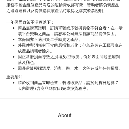
服務不包含維修產品寄送的運輸費或郵寄費，贊助者將負責產品
之退還運費以及提供購買該產品時取得之購買發票證明。
一年保固政策不涵蓋以下：
商品無購買證明、訂購單號或序號與實物不符合者：在非嘖
嘖平台贊助之商品，請恕本公司無法替該商品提供保固。
本保固亦不適用於二手轉賣之產品。
外觀件與消耗材正常的磨損和老化；但若為製造工藝瑕疵造
成產品損壞者除外。
因正常磨損而導致之損壞及/或瑕疵，例如表面問題塗層剝
落及褪色。
因暴露於極端溫度、溶劑、酸、水、火等造成的任何損壞。
重要須知
請於收到商品立即檢查，若遇瑕疵品，請於到貨日起算 7
天內辦理
(含商品到貨日)完成換貨程序。
About