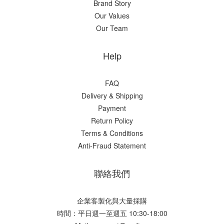
Brand Story
Our Values
Our Team
Help
FAQ
Delivery & Shipping
Payment
Return Policy
Terms & Conditions
Anti-Fraud Statement
聯絡我們
企業客製化與大量採購
時間：平日週一至週五 10:30-18:00