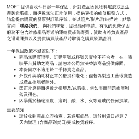
MOFT 提供自收件日起一年保固，針對產品因原物料瑕疵或是生
產製造瑕疵，而導致無法正常使用，提供更換的維修服務方式，
請您提供購買的發票與訂單序號，並以照片/影片/詳細描述
，
點擊
，提出維修申請。有限的免費保固
官網「
聯絡我們
」 與我們聯繫
服務不包含維修產品寄送的運輸費或郵寄費，贊助者將負責產品
之退還運費以及提供購買該產品時取得之購買發票證明。
一年保固政策不涵蓋以下：
商品無購買證明、訂購單號或序號與實物不符合者：在非嘖
嘖平台贊助之商品，請恕本公司無法替該商品提供保固。
本保固亦不適用於二手轉賣之產品。
外觀件與消耗材正常的磨損和老化；但若為製造工藝瑕疵造
成產品損壞者除外。
因正常磨損而導致之損壞及/或瑕疵，例如表面問題塗層剝
落及褪色。
因暴露於極端溫度、溶劑、酸、水、火等造成的任何損壞。
重要須知
請於收到商品立即檢查，若遇瑕疵品，請於到貨日起算 7
天內辦理
(含商品到貨日)完成換貨程序。