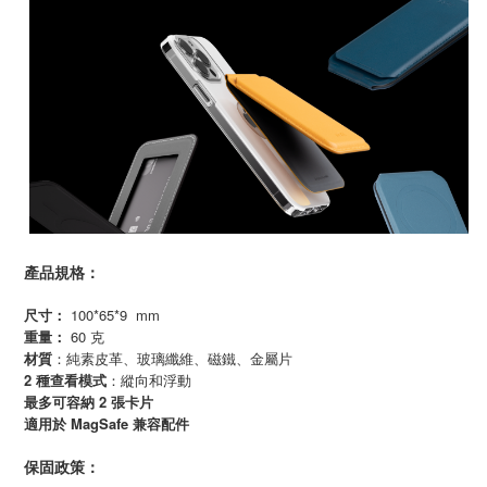
產品規格：
尺寸：
100*65*9 mm
重量：
60 克
材質
：純素皮革、玻璃纖維、磁鐵、金屬片
2 種查看模式
：縱向和浮動
最多可容納 2 張卡片
MagSafe
適用於
兼容配件
保固政策：