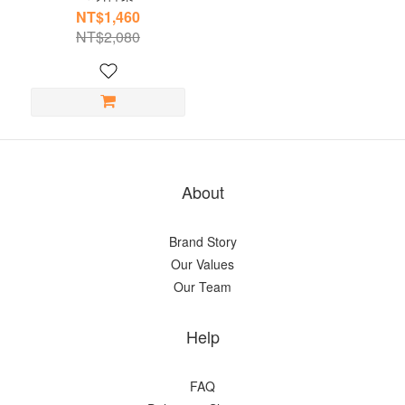
NT$1,460
NT$2,080
About
Brand Story
Our Values
Our Team
Help
FAQ