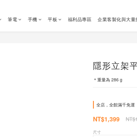
筆電
手機
平板
福利品專區
企業客製化與大量
隱形立架
＊重量為 286 g
全店，全館滿千免運
NT$1,399
NT$1
尺寸