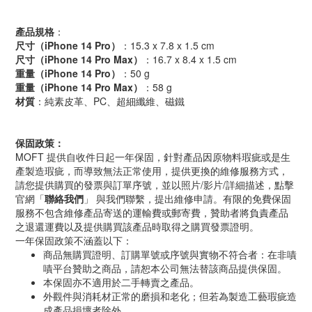
產品規格
：
尺寸（iPhone 14 Pro）
：15.3 x 7.8 x 1.5 cm
尺寸（iPhone 14 Pro Max）
：16.7 x 8.4 x 1.5 cm
重量（iPhone 14 Pro）
：50 g
重量（iPhone 14 Pro Max）
：58 g
材質
：純素皮革、PC、超細纖維、磁鐵
保固政策：
MOFT 提供自收件日起一年保固，針對產品因原物料瑕疵或是生
產製造瑕疵，而導致無法正常使用，提供更換的維修服務方式，
請您提供購買的發票與訂單序號，並以照片/影片/詳細描述，點擊
官網「
聯絡我們
」 與我們聯繫，提出維修申請。有限的免費保固
服務不包含維修產品寄送的運輸費或郵寄費，贊助者將負責產品
之退還運費以及提供購買該產品時取得之購買發票證明。
一年保固政策不涵蓋以下：
商品無購買證明、訂購單號或序號與實物不符合者：在非嘖
嘖平台贊助之商品，請恕本公司無法替該商品提供保固。
本保固亦不適用於二手轉賣之產品。
外觀件與消耗材正常的磨損和老化；但若為製造工藝瑕疵造
成產品損壞者除外。